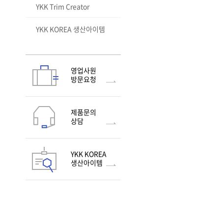
YKK Trim Creator
ZIPPER & SLIDER
HOOK & LOOP
지퍼의 구성
YKK KOREA 생산아이템
PLASTIC PARTS
메탈지퍼 TEETH의 종류
TYPES AND STYLES
SNAP & BUTTON
지퍼기능의 종류
FEATURES
TYPE
RC CHAIN(가방용)
지퍼길이 측정법
SPECIAL FEATURES
TEST METHODS
WHAT IS S&B ITEM?
영업사원
기본슬라이더 종류
TEST METHODS
ATTACHING MACHINE
방문요청
제품문의
상담
YKK KOREA
생산아이템