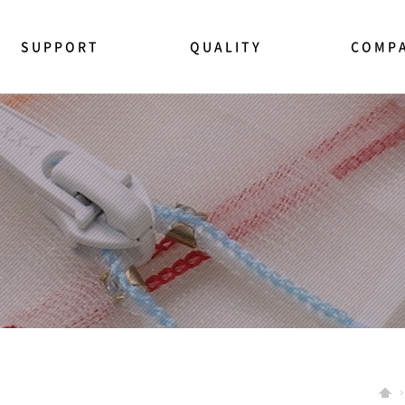
SUPPORT
QUALITY
COMP
NEWS CENTER
품질관리
YKK소개
모사품 주의
법규 및 규제
This is YK
지퍼사용상 주의
연혁
지퍼테스트 방법
경영이념
제품문의 상담
CEO인사말
영업사원 방문요청
지속가능성
FAQ
사회공헌
인증 및 수
채용정보
찾아오시는 