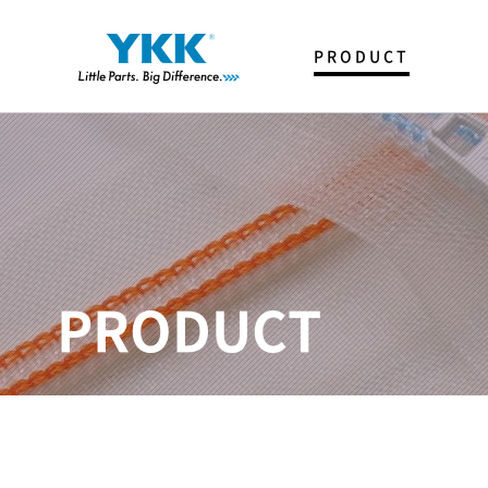
PRODUCT
FASTENER
T & P
SNAP & BUTTON
SPECIAL ITEMS
PRODUCT
CATALOG
제품사전
YKK Trim Creator
YKK KOREA 생산아이템