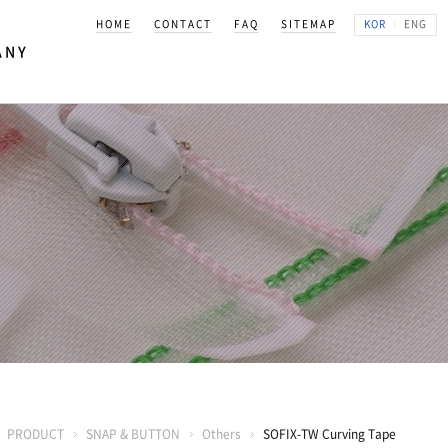
HOME
CONTACT
FAQ
SITEMAP
KOR
ENG
ANY
K KOREA
상
PRODUCT
SNAP & BUTTON
Others
SOFIX-TW Curving Tape
길