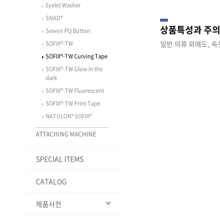
OTHERS
Flex Fix® avant - 1
Eyelet Washer
VISLON® CLEAR
MINIFA®
SLIDER FINISHES
Flex Fix® avant - 2
SNAD®
VISLON® Slim
STANDARD FINISH
METALLION®
상품특성과 주
Flex Fix® avant - 3
Sewon PQ Button
VISLON® magnet TYPE
SLIDER FINISHES PEARL-
Puncture resistant zipper
LIKE ENAMEL
일반 의류 외에도, 속
Flex Fix® avant - 4
SOFIX®-TW
QuickFree®
(RCW)
Flex Fix® avant - 5
SOFIX®-TW Curving Tape
VISLON® Delta shape
WOVEN-IN TOUGH
element
ZIPPER
Flex Fix® avant - 6
SOFIX®-TW Glow in the
dark
METALUXE® Tough
NATULON Mechanically
LENART®
Recycled
SOFIX®-TW Fluorescent
NATULON® Chemically
Recycled
Solution Dye
SOFIX®-TW Print Tape
click-TRAK®
GreenRise®
NATULON® SOFIX®
ATTACHING MACHINE
ALL
SPECIAL ITEMS
N-6S
N-8
CATALOG
제품사전